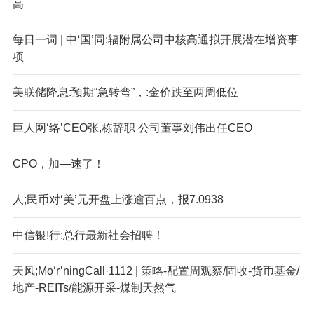
高
每日一词 | 中‘国’同:辐附属公司中核高通拟开展潜在增资事
项
美联储降息:预期“急转弯”，:金价跌至两周低位
巨人网‘络’CEO张,栋辞职 公司董事刘伟出任CEO
CPO，加—速了！
人;民币对‘美’元开盘上涨逾百点，报7.0938
中信银!行:总行最新社会招聘！
天风;Mo‘r’ningCall·1112 | 策略-配置周观察/固收-货币基金/
地产-REITs/能源开采-煤制天然气