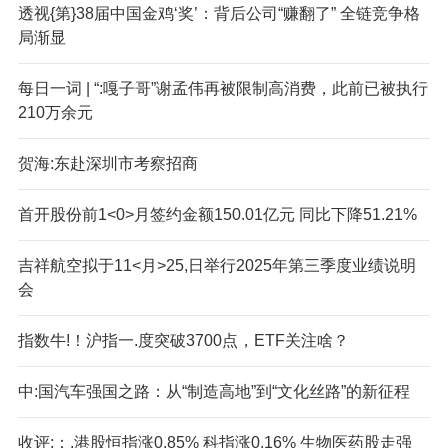
透视{第}38届中国金鸡‘奖’：背后公司“赚翻了” 全链竞争格
局渐显
每日一词 | “:嘎子哥”谢孟伟再被限制高消费，此前已被执行
210万余元
贺海:东赴深圳市考察招商
首开股份前1<0>月签约金额150.01亿元 同比下降51.21%
吉祥航空拟于11<月>25,日举行2025年第三季度业绩说明
会
指数牛!！沪指一.度突破3700点，ETF关注啥？
中:国汽车强国之路：从“制造高地”到“文化丝路”的新征程
收评;：.港股恒指涨0.85% 科指涨0.16% 生物医药股走强