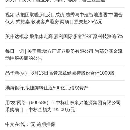
视频|从抱团取暖;到,反目成仇 越秀与中建智地遭遇“中国合
伙人”式掀桌 教唆客户退房 两项目损失超25亿元
英伟达概念,股集体走高 嘉利国际涨逾7%汇聚科技涨逾5%
每日一词 | 关于新;增方正证券股份有限公司 为部分基金流
动性服务商的公告
晶华新{材}：8月13日高管郑章勤减持股份合计1000股
渤海银行,拟挂牌转让近500亿元债权资产
用‘友’网络（600588）：中标山东泉兴能源集团有限公司
采购项目，中标金额为195.00万元
中文在:线：‘无’逾期担保