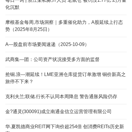
每日一词 | 浙江某私募,IT人员“老鼠仓”被罚没1.77亿 幻方量
化沉默
摩根基金每周,市场洞察｜多重催化助力，A股延续上行态
势（2025年8月25日）
A—股盘前市场要闻速递（2025-10-09）
武商集—团：公司资产状况接受多方面的监督
抢铜.浪—潮延续！LME亚洲仓库提货订单激增 铜价新高之
旅停不下来？
克利夫兰;联储.行长不认同本周降息 警告通胀风险仍存
金?通灵(300091)成立南通金信立运营管理有限公司
华.夏凯德商业REIT网下询价超254倍 创消费REITs历史新