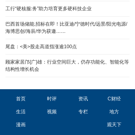
工行“硬核服:务”助力培育更多硬科技企业
巴西首场储能,招标在即！比亚迪/宁德时代/远景/阳光电源/
海博思创/海辰/华为获邀……
尾盘：<美>股走高道指涨逾100点
顾家家居邝{广}雄：行业空间巨大，仍存功能化、智能化等
结构性增长机会
首页
时评
资讯
C财经
生活
视频
专栏
地方
漫画
观天下