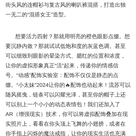
街头风的连帽衫与复古风的喇叭裤混搭，打造出独
一无二的“混搭女王”造型。
想要活力四射？那就用明亮的橙色眼影点缀。想
要沉静内敛？那就试试低饱和度的灰蓝色调。甚至
可以细致到眼影的晕染方式、腮红的位置和浓度，
让你的虚拟形象真正“活”起来，传递你的情感信
号。“动感”配饰实验室：配饰不仅仅是静态的点
缀。“小太妹”2024让你的🔥配饰也动起来！流苏可以
随风摇曳，链条可以闪耀光泽，甚至你的帽子上还
可以别上一个小小的动态表情包！我们还加入了
AR（增强现实）技术，你可以将虚拟配饰叠加在现
实照片上，看看在你头顶上飞舞的小翅膀，或者在
你手指上闪烁的魔法戒指，让你的现实生活也充满