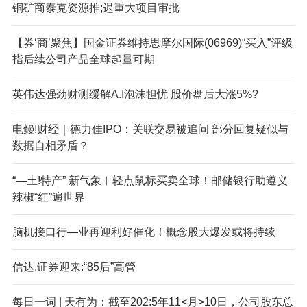
铜矿商泰克资源推;迟重大项目审批
【券‘商’聚焦】国金证券维持思摩尔国际(06969)“买入”评级
指后续公司产品全球起量可期
英伟达强劲财测缓解A.I泡沫担忧 股价盘后大涨5%?
电鳗!财经｜德力佳IPO：关联交易被追问 部分回复疑似与
数据自相矛盾？
“—土!特产” 新气象︱轻点鼠标买卖全球！邮储银行助遵义
辣椒“红”遍世界
脑机接口行—业再迎利好催化！概念股大爆发或将持续
信达.证券迎来:“85后”高管
每日一词 | 天有为：截至202:5年11<月>10日，公司股东总