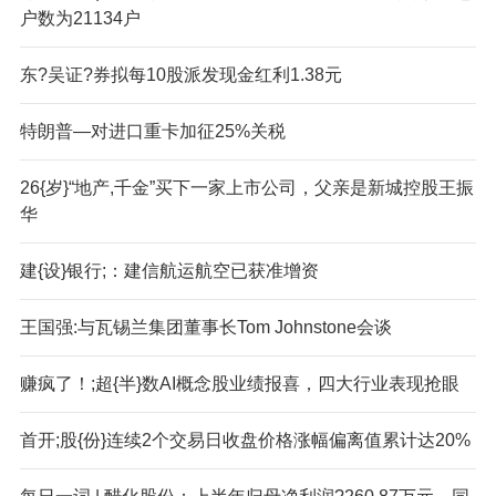
户数为21134户
东?吴证?券拟每10股派发现金红利1.38元
特朗普—对进口重卡加征25%关税
26{岁}“地产,千金”买下一家上市公司，父亲是新城控股王振
华
建{设}银行;：建信航运航空已获准增资
王国强:与瓦锡兰集团董事长Tom Johnstone会谈
赚疯了！;超{半}数AI概念股业绩报喜，四大行业表现抢眼
首开;股{份}连续2个交易日收盘价格涨幅偏离值累计达20%