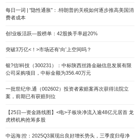
每日一词 | “隐性通胀”：.特朗普的关税如何逐步推高美国消
费者成本
创!业板活跃—股榜单：42股换手率超20%
突破3万亿<！>市场还有‘向’上空间吗？
银?信!科技（300231）：中标陕西丝路金融信息发展有限
公司采购项目，中标金额为356.40万元
一批世纪华.通（002602）投资者索赔案再次获得法院立
案，前期已有获赔到位
【25日—资金路线图】<电>子板块净流入逾48亿元居首 龙
虎榜机构抢筹多股
中远海:控：2025Q3展现出良好增长势头，三季度归母净