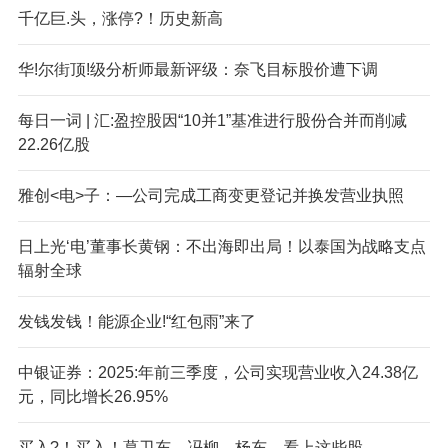
千亿巨.头，涨停?！历史新高
华!尔街顶!级分析师最新评级：奈飞目标股价遭下调
每日一词 | 汇:盈控股因“10并1”基准进行股份合并而削减
22.26亿股
雅创<电>子：—公司完成工商变更登记并换发营业执照
日上光‘电’董事长黄钢：不出海即出局！以泰国为战略支点
辐射全球
发钱发钱！能源企业!“红包雨”来了
中银证券：2025:年前三季度，公司实现营业收入24.38亿
元，同比增长26.95%
买入?！买入！葛卫东、冯柳、杨东，看上这些股