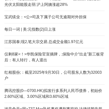
光伏太阳能股走弱 沪上阿姨涨超28%
宝武镁业：<公>司及下属子公司无逾期对外担保
每日一词 | 美:元指数{2}日上涨
江苏国泰;现2,笔大宗交易 总成交金额1.97亿元
仅剩8家<！>华凯保险官宣摘牌，;保险中介“出走”新三板背
后：有人转行，有人退出
红相股份;：截至2025年9月30日，公司股东人数为32003
户
腾讯控股(0—0700.HK)拟发行多系列人民币债券，初始价
2.60%区域、3.00%区域和3.60%区域
波音免于<因>737 Max坠机事件遭刑事指控 法律战暂告胜