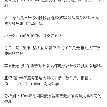
利
Meta绩后跳水!一{次}性税费拖累Q!3净利润暴跌83% AI投
资持续狂飙引市场担忧
小;米Xiaomi15 16GB+1TB仅1693元
每日一词 | 英伟{达}将,向诺基亚投资10亿美元 推动人工智
能网络发展
苹果概念.股?午前普遍上涨 高伟电子及丘钛科技均涨超3%
亚;马‘逊’AWS服务遭遇大规模中断，数千用户报错，
Coinbase、Robinhood均受影响
分析,师：10年期德国国债收益率暂无突破当前交易区间的
迹象