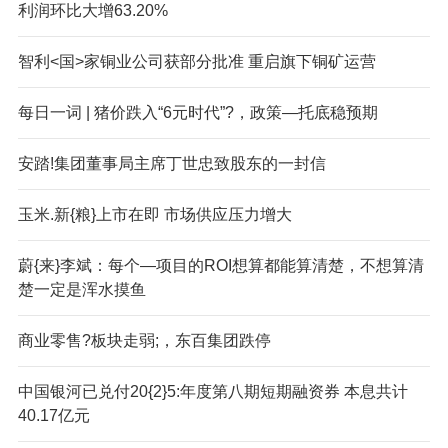
利润环比大增63.20%
智利<国>家铜业公司获部分批准 重启旗下铜矿运营
每日一词 | 猪价跌入“6元时代”?，政策—托底稳预期
安踏!集团董事局主席丁世忠致股东的一封信
玉米.新{粮}上市在即 市场供应压力增大
蔚{来}李斌：每个—项目的ROI想算都能算清楚，不想算清
楚一定是浑水摸鱼
商业零售?板块走弱;，东百集团跌停
中国银河已兑付20{2}5:年度第八期短期融资券 本息共计
40.17亿元