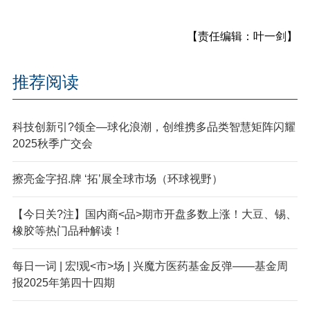
【责任编辑：叶一剑】
推荐阅读
科技创新引?领全—球化浪潮，创维携多品类智慧矩阵闪耀
2025秋季广交会
擦亮金字招.牌 ‘拓’展全球市场（环球视野）
【今日关?注】国内商<品>期市开盘多数上涨！大豆、锡、
橡胶等热门品种解读！
每日一词 | 宏!观<市>场 | 兴魔方医药基金反弹——基金周
报2025年第四十四期