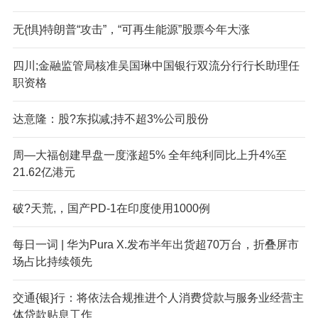
无{惧}特朗普“攻击”，“可再生能源”股票今年大涨
四川;金融监管局核准吴国琳中国银行双流分行行长助理任
职资格
达意隆：股?东拟减;持不超3%公司股份
周—大福创建早盘一度涨超5% 全年纯利同比上升4%至
21.62亿港元
破?天荒,，国产PD-1在印度使用1000例
每日一词 | 华为Pura X.发布半年出货超70万台，折叠屏市
场占比持续领先
交通{银}行：将依法合规推进个人消费贷款与服务业经营主
体贷款贴息工作