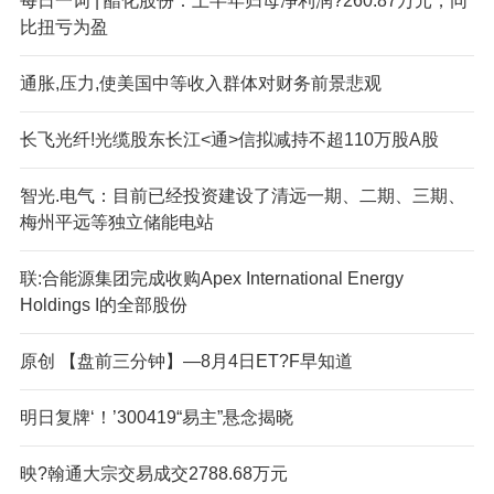
每日一词 | 醋化股份：上半年归母净利润?260.87万元，同
比扭亏为盈
通胀,压力,使美国中等收入群体对财务前景悲观
长飞光纤!光缆股东长江<通>信拟减持不超110万股A股
智光.电气：目前已经投资建设了清远一期、二期、三期、
梅州平远等独立储能电站
联:合能源集团完成收购Apex International Energy
Holdings I的全部股份
原创 【盘前三分钟】—8月4日ET?F早知道
明日复牌‘！’300419“易主”悬念揭晓
映?翰通大宗交易成交2788.68万元