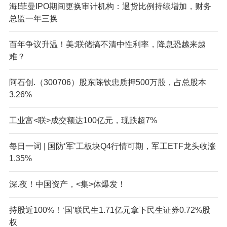
海!菲曼IPO期间更换审计机构：退货比例持续增加，财务
总监一年三换
百年争议升温！美;联储搞不清中性利率，降息恐越来越
难？
阿石创.（300706）股东陈钦忠质押500万股，占总股本
3.26%
工业富<联>成交额达100亿元，现跌超7%
每日一词 | 国防‘军’工板块Q4行情可期，军工ETF龙头收涨
1.35%
深.夜！中国资产，<集>体爆发！
持股近100%！‘国’联民生1.71亿元拿下民生证券0.72%股
权