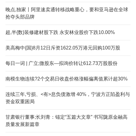
晚点,独家丨阿里速卖通转移战略重心，要和亚马逊在全球
抢夺头部品牌
超,半{数}装修建材股下跌 永安林业股价下跌10.00%
美高梅中{国}8月12日斥资1622.05万港元回购100万股
每日一词 | 广立;微股东—拟询价转让612.73万股股份
南模生物连续?2个交易日收盘价格涨幅偏离值累计超30%
连续三年,亏损、<有>息负债激增 40%，宁波方正陷盈利与
资金双重困局
甘肃银行董事;长刘青：锚定“五篇大文章” 书写陇原金融高
质量发展新篇章