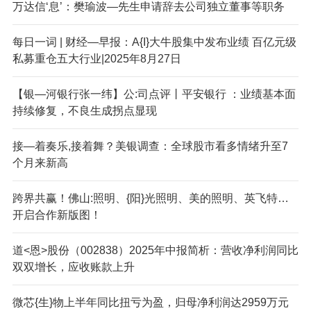
万达信‘息’：樊瑜波—先生申请辞去公司独立董事等职务
每日一词 | 财经—早报：A{I}大牛股集中发布业绩 百亿元级
私募重仓五大行业|2025年8月27日
【银—河银行张一纬】公:司点评丨平安银行 ：业绩基本面
持续修复，不良生成拐点显现
接—着奏乐,接着舞？美银调查：全球股市看多情绪升至7
个月来新高
跨界共赢！佛山:照明、{阳}光照明、美的照明、英飞特…
开启合作新版图！
道<恩>股份（002838）2025年中报简析：营收净利润同比
双双增长，应收账款上升
微芯{生}物上半年同比扭亏为盈，归母净利润达2959万元