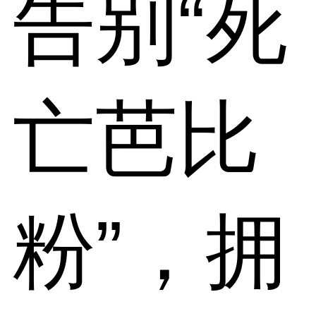
告别“死
亡芭比
粉”，拥