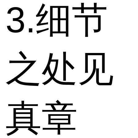
3.细节
之处见
真章