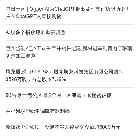
每日一词 | O{p}enAI为ChatGPT推出及时支付功能 允许用
户在ChatGPT内直接购物
A.股多个指数迎来重要调整
惠州岱勒<已>正式生产并销售 岱勒新材进军消费电子玻璃
切割加工赛道
腾龙股,份（603158）股东腾龙科技集团有限公司质押
3528万股，占总股本7.19%
90后博,士考公入:职1个月，因泄露国家秘密被抓
中小{银}行密:集调降存款利率
新政落‘地’周末.，金隅花溪云锦成交金额超6000万元