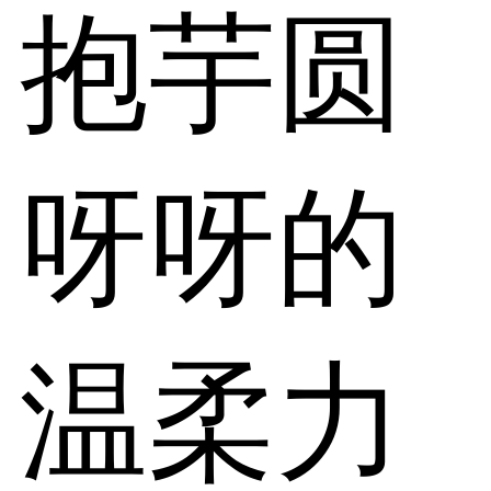
抱芋圆
呀呀的
温柔力