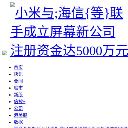
首页
快讯
要闻
股市
新股
信披+
公司
港美股
数据