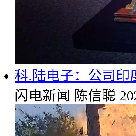
科.陆电子：公司
闪电新闻
陈信聪
20