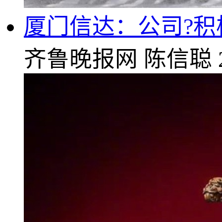
厦门信达：公司?
齐鲁晚报网
陈信聪