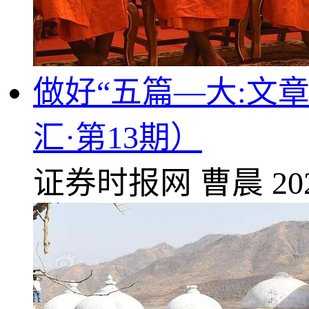
做好“五篇—大:文
汇·第13期）
证券时报网
曹晨
20