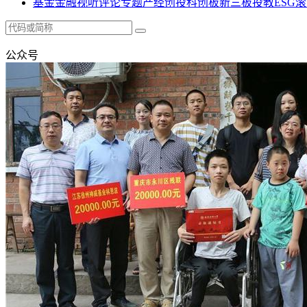
基金
金融
视听
评论
专题
产经
创投
科创板
新三板
投教
ESG
滚
公众号