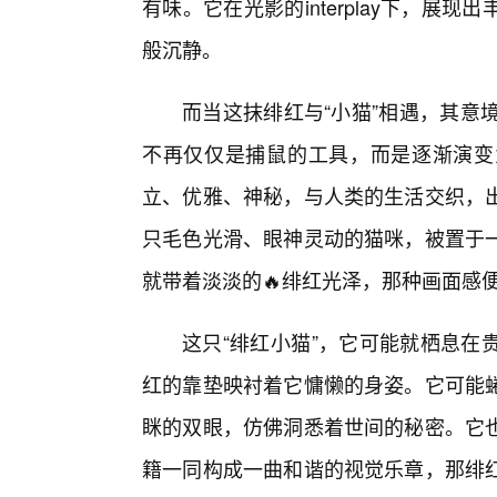
有味。它在光影的interplay下，
般沉静。
而当这抹绯红与“小猫”相遇，其意
不再仅仅是捕鼠的工具，而是逐渐演变
立、优雅、神秘，与人类的生活交织，
只毛色光滑、眼神灵动的猫咪，被置于
就带着淡淡的🔥绯红光泽，那种画面感
这只“绯红小猫”，它可能就栖息在
红的靠垫映衬着它慵懒的身姿。它可能
眯的双眼，仿佛洞悉着世间的秘密。它
籍一同构成一曲和谐的视觉乐章，那绯