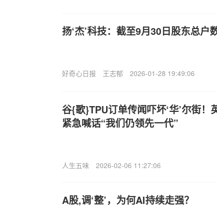
扬‘杰’科技：截至9月30日股东总户数为
好奇心日报
王志郁
2026-01-28 19:49:06
谷{歌}TPU订单传闻吓坏‘华’尔街
紧急喊话“我们仍领先一代”
人生五味
2026-02-06 11:27:06
A股,调‘整’，为何AI持续走强？