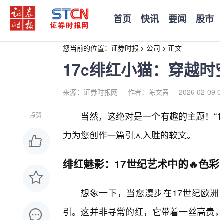
首页
快讯
要闻
股市
您当前的位置：
证券时报
>
公司
>
正文
17c绯红小猫：穿越
来源：证券时报网
作者：陈文茜
2026-02-09 
当然，这绝对是一个有趣的主题！“
点赞
力为您创作一篇引人入胜的软文。
绯红魅影：17世纪艺术中的🔥色
想象一下，当您漫步在17世纪欧
引。这并非寻常的红，它带着一丝高贵