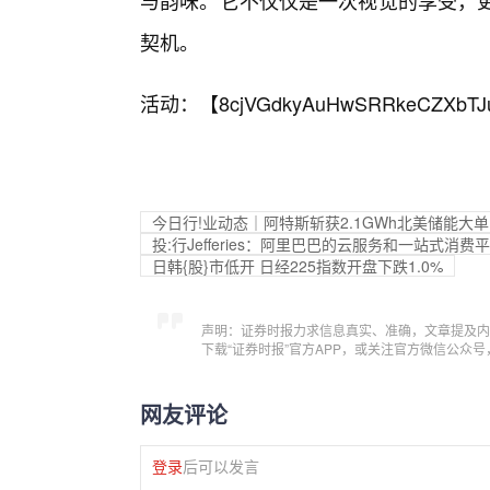
与韵味。它不仅仅是一次视觉的享受，更
契机。
活动：【
8cjVGdkyAuHwSRRkeCZXbTJ
今日行!业动态｜阿特斯斩获2.1GWh北美储能大单
投:行Jefferies：阿里巴巴的云服务和一站式
日韩{股}市低开 日经225指数开盘下跌1.0%
声明：证券时报力求信息真实、准确，文章提及内
下载“证券时报”官方APP，或关注官方微信公众
网友评论
登录
后可以发言